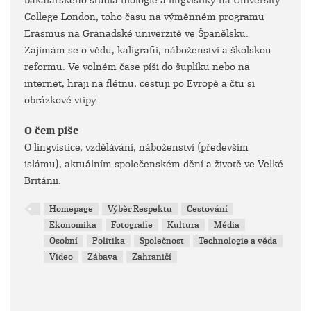
bakalářského studia filologie a lingvistiky na University
College London, toho času na výměnném programu
Erasmus na Granadské univerzitě ve Španělsku.
Zajímám se o vědu, kaligrafii, náboženství a školskou
reformu. Ve volném čase píši do šuplíku nebo na
internet, hraji na flétnu, cestuji po Evropě a čtu si
obrázkové vtipy.
O čem píše
O lingvistice, vzdělávání, náboženství (především
islámu), aktuálním společenském dění a životě ve Velké
Británii.
Homepage
Výběr Respektu
Cestování
Ekonomika
Fotografie
Kultura
Média
Osobní
Politika
Společnost
Technologie a věda
Video
Zábava
Zahraničí