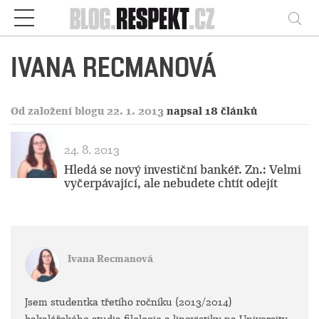
Respekt
Vy
IVANA RECMANOVÁ
Od založení blogu 22. 1. 2013
napsal 18 článků
24. 8. 2013
Hledá se nový investiční bankéř. Zn.: Velmi
vyčerpávající, ale nebudete chtít odejít
Ivana Recmanová
Jsem studentka třetího ročníku (2013/2014)